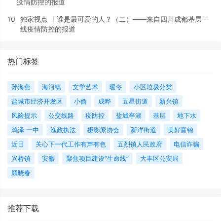
疫情防控的报道
10
独家视点 丨谁是最可爱的人？（二）——来自四川成都基层一
线疫情防控的报道
热门标签
孙海燕
海河镇
文学艺术
暖冬
小区垃圾分类
盐城市经济开发区
小偷
成晔
五星街道
新兴镇
风险提示
公交线路
疫防控
盐城亭湖
基层
地下水
鸡泽 一中
渔政执法
摄影家协会
新洋街道
美好富锦
近日
关心下一代工作有声有色
五烈镇人民政府
电信诈骗
兴桥镇
安徽
聚焦项目建设“生命线”
大丰区公安局
顾晓春
推荐下载