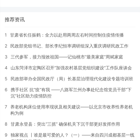
推荐资讯
1
甘肃省长任振鹤：全力以赴用两周左右时间控制住疫情传播
2
民政部党组书记、部长李纪恒率调研组深入重庆调研民政工作
3
三代参军，接力报效祖国——记仙桃市“最美家庭”周斌家庭
4
山东菏泽市定陶区召开“加强农村基层党组织建设”工作队座谈会
5
民政部举办全国民政厅（局）长基层治理现代化建设专题培训班
6
携手社区 抗“疫”有我 ——八路军兰州办事处纪念馆党员干部“下
沉”社区助力疫情防控
7
养老机构床位使用率现状及相关建议——以北京市收养性养老机
构为例
8
甘肃永登县：突出“三抓” 确保机关下沉干部更好发挥作用
9
独家视点 丨谁是最可爱的人？（一）——来自四川成都基层一线