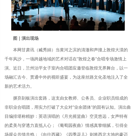
图｜演出现场
本网甘肃讯（臧秀娟）当黄河之滨的清澈和声撞上敦煌大漠的
千年风沙，一场跨越地域的艺术对话在“敦煌之春”合唱专场激情上
演。近日，兰州治平女子室内合唱团应邀登临敦煌无界舞台，以一
场融汇古今、贯通中外的视听盛宴，为这座丝路文化圣地注入了全
新的艺术活力。
摒弃刻板演出套路，这支由女教师、公务员、企业职员组成的
非职业合唱团，用实力打破了大众对“业余团体”的固有认知。演出曲
目编排堪称精妙：英语演唱的《月光摇篮曲》空灵悠远，女声特有
的柔美与穿透力直抵人心；《葡萄园夜曲》情感真挚细腻，引得全
场观众共情共鸣；《向往西藏》《四季花儿》则将西北大地的豪迈