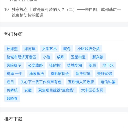
10
独家视点 丨谁是最可爱的人？（二）——来自四川成都基层一
线疫情防控的报道
热门标签
孙海燕
海河镇
文学艺术
暖冬
小区垃圾分类
盐城市经济开发区
小偷
成晔
五星街道
新兴镇
风险提示
公交线路
疫防控
盐城亭湖
基层
地下水
鸡泽 一中
渔政执法
摄影家协会
新洋街道
美好富锦
近日
关心下一代工作有声有色
五烈镇人民政府
电信诈骗
兴桥镇
安徽
聚焦项目建设“生命线”
大丰区公安局
顾晓春
推荐下载