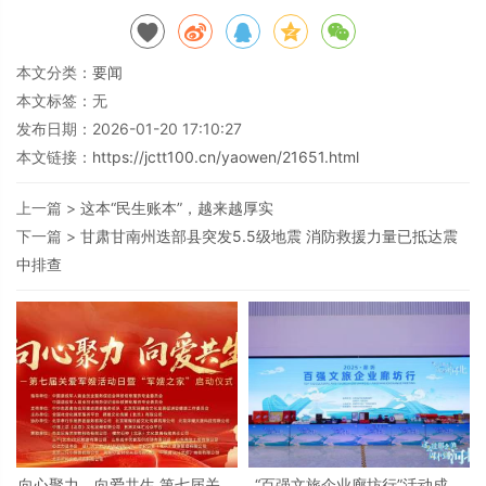
本文分类：
要闻
本文标签：无
发布日期：2026-01-20 17:10:27
本文链接：
https://jctt100.cn/yaowen/21651.html
上一篇 >
这本“民生账本”，越来越厚实
下一篇 >
甘肃甘南州迭部县突发5.5级地震 消防救援力量已抵达震
中排查
向心聚力，向爱共生 第七届关爱
“百强文旅企业廊坊行”活动成功