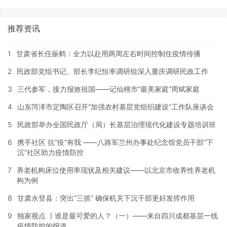
推荐资讯
1
甘肃省长任振鹤：全力以赴用两周左右时间控制住疫情传播
2
民政部党组书记、部长李纪恒率调研组深入重庆调研民政工作
3
三代参军，接力报效祖国——记仙桃市“最美家庭”周斌家庭
4
山东菏泽市定陶区召开“加强农村基层党组织建设”工作队座谈会
5
民政部举办全国民政厅（局）长基层治理现代化建设专题培训班
6
携手社区 抗“疫”有我 ——八路军兰州办事处纪念馆党员干部“下
沉”社区助力疫情防控
7
养老机构床位使用率现状及相关建议——以北京市收养性养老机
构为例
8
甘肃永登县：突出“三抓” 确保机关下沉干部更好发挥作用
9
独家视点 丨谁是最可爱的人？（一）——来自四川成都基层一线
疫情防控的报道