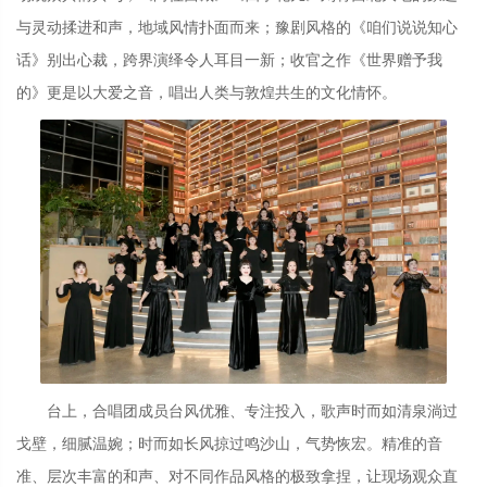
与灵动揉进和声，地域风情扑面而来；豫剧风格的《咱们说说知心
话》别出心裁，跨界演绎令人耳目一新；收官之作《世界赠予我
的》更是以大爱之音，唱出人类与敦煌共生的文化情怀。
台上，合唱团成员台风优雅、专注投入，歌声时而如清泉淌过
戈壁，细腻温婉；时而如长风掠过鸣沙山，气势恢宏。精准的音
准、层次丰富的和声、对不同作品风格的极致拿捏，让现场观众直