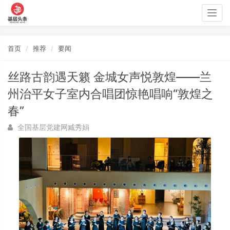
Togg
navig
首页
推荐
要闻
丝路古韵遇天籁 金城女声悦敦煌——兰
州治平女子室内合唱团惊艳唱响“敦煌之
春”
全国基层党建网臧秀娟