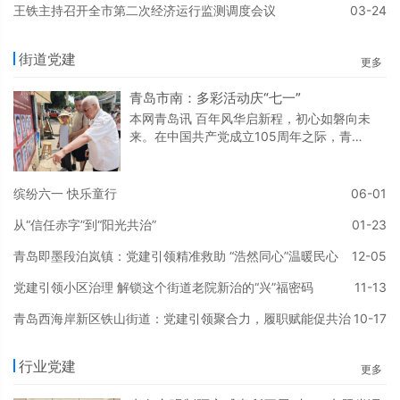
燃物品等安全隐患。针对检
王铁主持召开全市第二次经济运行监测调度会议
03-24
街道党建
更多
青岛市南：多彩活动庆“七一”
本网青岛讯 百年风华启新程，初心如磐向未
来。在中国共产党成立105周年之际，青岛
市市南区聚焦党建引领、文化赋能、民生服
务，精心策划系列主题活动，以多样化、接
地气的红色实践，赓续红色血脉、凝聚奋进
缤纷六一 快乐童行
06-01
力量，激励广大党员在新时代新征程中奋勇
从“信任赤字”到“阳光共治”
01-23
前行。让鲜红党旗在基层一线高高飘扬。沉
浸式党课润初心 红色信仰入脑入心青岛市市
青岛即墨段泊岚镇：党建引领精准救助 “浩然同心”温暖民心
12-05
南区创新授课形式，将课堂搬进社区阵地、
邻里空间，打造沉浸式、实景化红色党课，
党建引领小区治理 解锁这个街道老院新治的“兴”福密码
11-13
筑牢党员思想根
青岛西海岸新区铁山街道：党建引领聚合力，履职赋能促共治
10-17
行业党建
更多