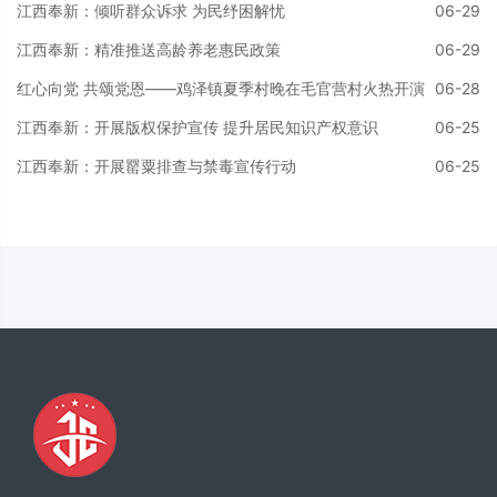
网格员向居民发放普法手册，结合婚姻家
江西奉新：倾听群众诉求 为民纾困解忧
06-29
庭、邻里纠纷、财产保护、高空抛物责任等
江西奉新：精准推送高龄养老惠民政策
06-29
群众关切的法律条款，以生活实例为切入
点，用通俗语言进行解读，并面对面为居民
红心向党 共颂党恩——鸡泽镇夏季村晚在毛官营村火热开演
06-28
宣讲答疑，耐心回应
江西奉新：开展版权保护宣传 提升居民知识产权意识
06-25
江西奉新：开展罂粟排查与禁毒宣传行动
06-25