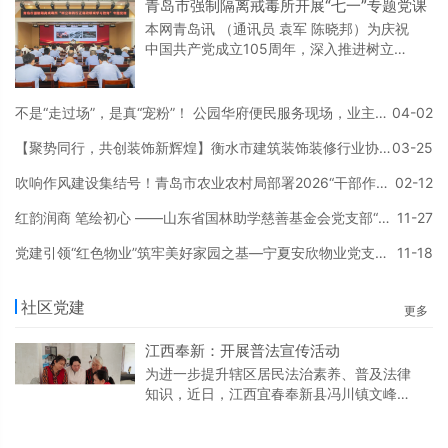
青岛市强制隔离戒毒所开展“七一”专题党课
本网青岛讯 （通讯员 袁军 陈晓邦）为庆祝
中国共产党成立105周年，深入推进树立和
践行正确政绩观学习教育，6月30日，青岛
市强制隔离戒毒所开展“七一”专题党课。所
党委副书记、政委黄聿伟以“树立和践行正确
不是“走过场”，是真“宠粉”！ 公园华府便民服务现场，业主：这样的物业请来一打
04-02
政绩观 以实干担当书写戒毒工作高质量发展
【聚势同行，共创装饰新辉煌】衡水市建筑装饰装修行业协会2026年换届及年会庆典大会圆满落幕！
03-25
新答卷”为题讲授专题党课，除值班执勤外全
体党员聆听学习。会议指出，政绩观问题关
吹响作风建设集结号！青岛市农业农村局部署2026“干部作风建设年” 专项行动
02-12
乎立党为公、执政为民，是检验党性修养的
重要标尺。全体党员干部要深刻认识树立和
红韵润商 笔绘初心 ——山东省国林助学慈善基金会党支部“党建红韵润商工程”主题笔会成功举办
11-27
践行
党建引领“红色物业”筑牢美好家园之基—宁夏安欣物业党支部以“欣心向党美好家”品牌探索基层治理新路径
11-18
社区党建
更多
江西奉新：开展普法宣传活动
为进一步提升辖区居民法治素养、普及法律
知识，近日，江西宜春奉新县冯川镇文峰社
区组织网格员深入街巷楼栋，开展《中华人
民共和国民法典》专题普法宣传。 活动中，