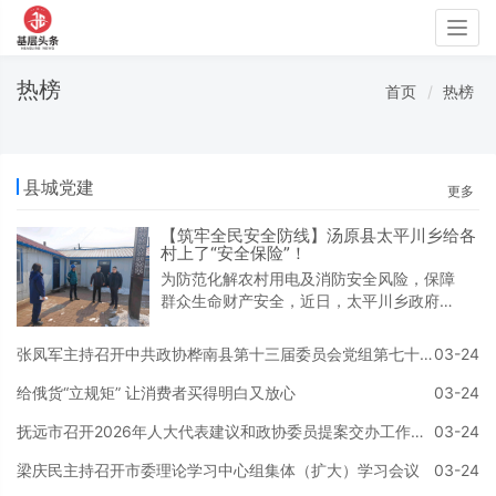
Togg
navig
热榜
首页
热榜
县城党建
更多
【筑牢全民安全防线】汤原县太平川乡给各
村上了“安全保险”！
为防范化解农村用电及消防安全风险，保障
群众生命财产安全，近日，太平川乡政府联
合县消防救援大队、乡电业所工作人员成立
联合检查组，开展农村用电及消防安全隐患
张凤军主持召开中共政协桦南县第十三届委员会党组第七十八次（扩大）会议
03-24
专项排查整治行动。联合检查组来到各村村
委会和幸福大院等人员密集场所，重点排查
给俄货“立规矩” 让消费者买得明白又放心
03-24
用电线路是否老化破损、有无私拉乱接现
抚远市召开2026年人大代表建议和政协委员提案交办工作会议
03-24
象，配电箱、插座等用电设备是否规范使
用，消防设施是否配备齐全、完好有效，疏
梁庆民主持召开市委理论学习中心组集体（扩大）学习会议
03-24
散通道是否畅通，以及是否存在违规堆放易