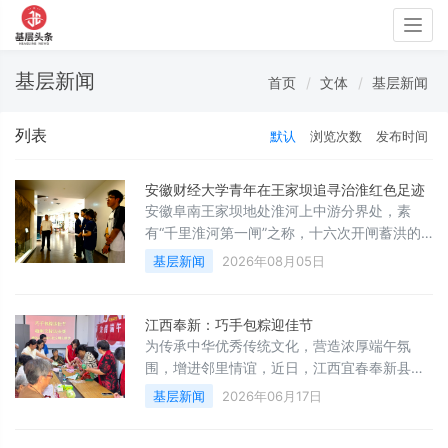
Togg
navig
基层新闻
首页
文体
基层新闻
列表
默认
浏览次数
发布时间
安徽财经大学青年在王家坝追寻治淮红色足迹
安徽阜南王家坝地处淮河上中游分界处，素
有“千里淮河第一闸”之称，十六次开闸蓄洪的
历史孕育出感人至深的王家坝精神，沉淀出独
基层新闻
2026年08月05日
具地域特色的红色家风。依托丰富红色资源，
安徽财经大学法学院 “助苗人・雏菊：丹心家
风爱国主义实践团” 以挖掘王家坝红色家风、
江西奉新：巧手包粽迎佳节
开展青年爱国教育为目标，走进王家坝抗洪纪
为传承中华优秀传统文化，营造浓厚端午氛
念馆、王家坝村委会，开启实地调研活动。
围，增进邻里情谊，近日，江西宜春奉新县冯
一、寻访治淮历史 感悟闸畔家国初心实践调研
川镇城郊社区新时代文明实践站开展“巧手包粽
基层新闻
2026年06月17日
第一阶段，实践队员在讲解员引导下参观
迎佳节 缝制艾枕送安康”端午主题文明实践活
动。 活动现场温馨热闹，工作人员首先向居民