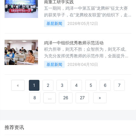
学生为主体的教学理念。教学反思方面，教师
南重工研学实践
们坚持课后复盘，客观总结亮点与不足，持续
五一期间，鸡泽一中第五届“龙腾杯”征文大赛
优化教学策略，促进专业成长。听课记录书写
的获奖学子，在“龙腾校友联盟”的组织下，走
规范、内容完整，教师之间互学共研、取长补
进山东大学与济南重工开展研学活动，在名校
基层新闻
2026年05月12日
熏陶与大国智造探秘中拓宽视野、筑梦前
行。"龙腾杯"有奖征文大赛由“龙腾校友联盟”主
办，鸡泽一中承办。为表彰优秀、激励成
鸡泽一中组织优秀教师示范活动
长，“龙腾校友联盟”将本次征文大赛奖励设为
积力所举，则无不胜；众智所为，则无不成。
高校研学+社会实践，所有研学费用由“龙腾校
为充分发挥优秀教师的示范作用，全面提升教
友联盟”旗下北京一智伍科技有限公司全程承
师教育教学水平，4月8日，邯郸鸡泽一中组织
基层新闻
2026年04月10日
担，让同学们走出校园、走进学术殿堂
开展了2026年春季优秀教师示范课活动。各学
科优秀教师精心备课、反复研磨，从不同角度
奉献了精彩纷呈的教学盛宴。校领导和各学科
«
1
2
3
4
5
6
7
老师集中听课并深入研讨。 笑声、掌声、讨论
声，声声入耳；设疑、质疑、释疑，疑中育
8
...
26
27
»
人。各学科教师立足新课标，紧扣学科核心素
养，精心
推荐资讯