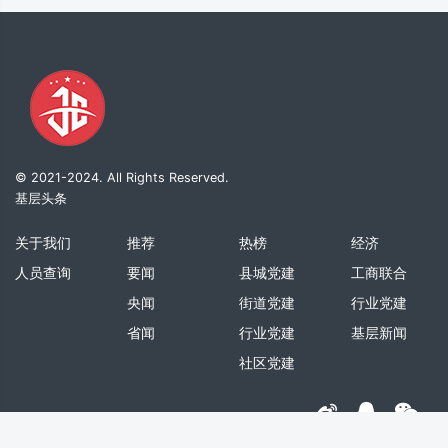
© 2021-2024. All Rights Reserved.
基层头条
关于我们
推荐
热榜
经济
人员查询
要闻
县城党建
工商联合
央闻
街道党建
行业党建
省闻
行业党建
基层新闻
社区党建