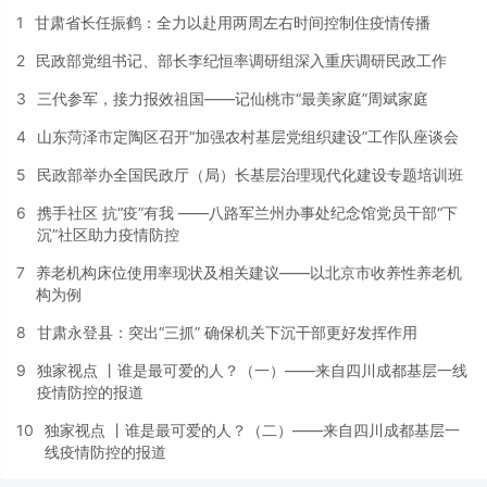
1
甘肃省长任振鹤：全力以赴用两周左右时间控制住疫情传播
2
民政部党组书记、部长李纪恒率调研组深入重庆调研民政工作
3
三代参军，接力报效祖国——记仙桃市“最美家庭”周斌家庭
4
山东菏泽市定陶区召开“加强农村基层党组织建设”工作队座谈会
5
民政部举办全国民政厅（局）长基层治理现代化建设专题培训班
6
携手社区 抗“疫”有我 ——八路军兰州办事处纪念馆党员干部“下
沉”社区助力疫情防控
7
养老机构床位使用率现状及相关建议——以北京市收养性养老机
构为例
8
甘肃永登县：突出“三抓” 确保机关下沉干部更好发挥作用
9
独家视点 丨谁是最可爱的人？（一）——来自四川成都基层一线
疫情防控的报道
10
独家视点 丨谁是最可爱的人？（二）——来自四川成都基层一
线疫情防控的报道