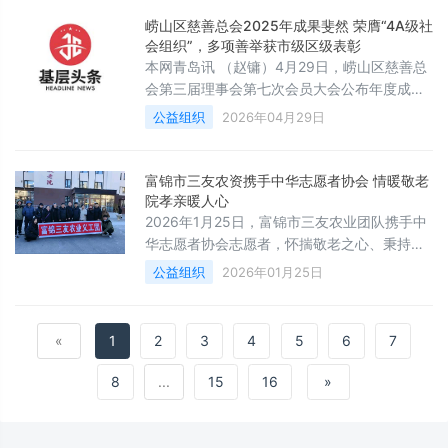
立，她深知自闭症儿童及其家庭的痛苦，因此
崂山区慈善总会2025年成果斐然 荣膺“4A级社
立志为这些孩子提供一个充满爱与希望的环
会组织”，多项善举获市级区级表彰
境。多年来，青岛晓澜康复中心始终坚守仁爱
本网青岛讯 （赵镛）4月29日，崂山区慈善总
与专业的理念，采用创新的康复方法，专注于
会第三届理事会第七次会员大会公布年度成绩
恢复孩子的基础功能，真正从根源上解决问
单：2025年，崂山区慈善总会在区委区政府坚
公益组织
2026年04月29日
题。他
强领导与社会各界大力支持下，坚持党建引
领、依法行善，聚焦困难群众急难愁盼，慈善
事业实现高质量发展，全年获评“4A级社会组
富锦市三友农资携手中华志愿者协会 情暖敬老
织”，多家单位及个人摘得市级、区级慈善荣
院孝亲暖人心
誉，交出了一份温暖而厚重的民生答卷。组织
2026年1月25日，富锦市三友农业团队携手中
建设实现突破，公信力显著提升2025年，崂山
华志愿者协会志愿者，怀揣敬老之心、秉持孝
区慈善总会以习近平新时代中国
亲之念，走进富锦市民政局敬老院开展孝亲敬
公益组织
2026年01月25日
老暖心活动，以实际行动传递温情与关爱。当
日上午8点30分，江丛丽、张翠英、刘淑荣、
王春荣、刘淑贤、李振平、孙丽七位中华志愿
«
1
2
3
4
5
6
7
者从工作室整装出发，奔赴敬老院。活动中，
志愿者们将真挚的祝福送到老人身边，用点滴
8
...
15
16
»
行动践行敬老爱老的传统美德，让老人们在冬
日里感受到浓浓的暖意。百善孝为先