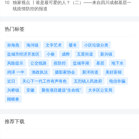
10
独家视点 丨谁是最可爱的人？（二）——来自四川成都基层一
线疫情防控的报道
热门标签
孙海燕
海河镇
文学艺术
暖冬
小区垃圾分类
盐城市经济开发区
小偷
成晔
五星街道
新兴镇
风险提示
公交线路
疫防控
盐城亭湖
基层
地下水
鸡泽 一中
渔政执法
摄影家协会
新洋街道
美好富锦
近日
关心下一代工作有声有色
五烈镇人民政府
电信诈骗
兴桥镇
安徽
聚焦项目建设“生命线”
大丰区公安局
顾晓春
推荐下载