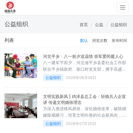
Togg
navig
公益组织
首页
公益
公益组织
列表
默认
浏览次数
发布时间
河北平乡：八一前夕送温情 崇军爱民暖人心
八一建军节前夕，河北省平乡县委社会工作部
联合平乡镇政府、柴口村党支部，携手高盛老
兵志愿服务队，在队长张会申带领下，深入乡
公益组织
2026年08月06日
村开展崇军走访慰问、义务便民服务与国防教
育宣传系列活动，以实际行动传递党和政府的
关怀温暖。公益服务活动现场，老兵志愿者分
文明实践新风 | 鸡泽县总工会：轻骑兵入企宣
工明确、服务有序，集中开展了免费理发、健
讲 传递文明婚俗理念
康义诊、磨刀剪等便民服务，一件件惠民实事
为深入推进移风易俗、深化婚俗改革，破除婚
温暖民心、贴近民生需求，让群众在家门口享
嫁陈规陋习，培育文明向善的社会新风尚，近
受贴心服务，赢得村民一致点赞。同时，志愿
日，鸡泽县总工会“工会轻骑兵”宣讲队走进园
公益组织
2026年07月25日
区企业，开展抵制高额彩礼、倡导文明新风主