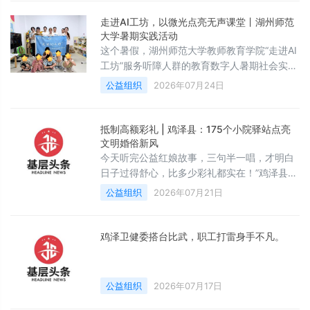
题宣讲活动。宣讲现场，宣讲员结合职工日常
生活实际，以通俗易懂的语言，剖析天价彩
走进AI工坊，以微光点亮无声课堂丨湖州师范
礼、婚嫁攀比、大操大办给群众带来的经济压
大学暑期实践活动
力与家庭矛盾，引导广大职工树立正确婚恋
这个暑假，湖州师范大学教师教育学院“走进AI
观、家庭观。倡导大家坚持彩礼适度、婚事新
工坊”服务听障人群的教育数字人暑期社会实践
办、婚事简办，自觉摒弃高额彩礼、铺张浪
团，在实践期间，前往了湖州市向日葵儿童中
公益组织
2026年07月24日
费、
心，开展面向听障儿童的数字化科普公益活
动。全程参与课堂授课、物资赠送、实地调研
等环节后，团队全体成员对特殊教育数字化发
抵制高额彩礼 | 鸡泽县：175个小院驿站点亮
展、青年群体肩负的社会责任，都产生了更为
文明婚俗新风
真切深刻的感悟。实践开展前，也许大家会认
今天听完公益红娘故事，三句半一唱，才明白
为这类公益活动只是短期陪伴，活动内容不过
日子过得舒心，比多少彩礼都实在！”鸡泽县村
是赠送物资、陪伴孩童简单互动。真正走
民李瑞康的一句感慨，道出了当地群众对“庭院
公益组织
2026年07月21日
微家·新风驿站”的由衷认可。为纵深推进婚俗
改革，狠刹高额彩礼、婚嫁攀比、大操大办等
陈规陋习，鸡泽县妇联创新打造“庭院微家·新
鸡泽卫健委搭台比武，职工打雷身手不凡。
风驿站”基层宣传服务阵地，7月16日，阵地集
中启用仪式在吴官营镇西张六固村的一处美丽
庭院内举办，镇村妇联干部、公益红娘、文明
公益组织
2026年07月17日
婚俗典型家庭、适龄青年及周边