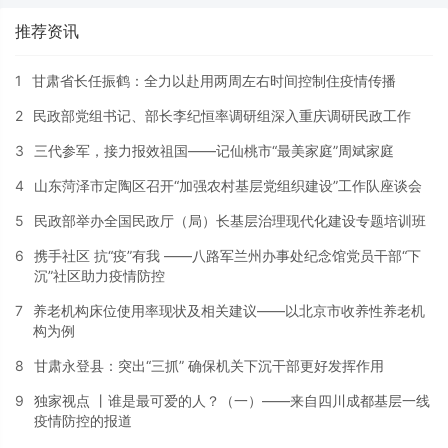
推荐资讯
1
甘肃省长任振鹤：全力以赴用两周左右时间控制住疫情传播
2
民政部党组书记、部长李纪恒率调研组深入重庆调研民政工作
3
三代参军，接力报效祖国——记仙桃市“最美家庭”周斌家庭
4
山东菏泽市定陶区召开“加强农村基层党组织建设”工作队座谈会
5
民政部举办全国民政厅（局）长基层治理现代化建设专题培训班
6
携手社区 抗“疫”有我 ——八路军兰州办事处纪念馆党员干部“下
沉”社区助力疫情防控
7
养老机构床位使用率现状及相关建议——以北京市收养性养老机
构为例
8
甘肃永登县：突出“三抓” 确保机关下沉干部更好发挥作用
9
独家视点 丨谁是最可爱的人？（一）——来自四川成都基层一线
疫情防控的报道