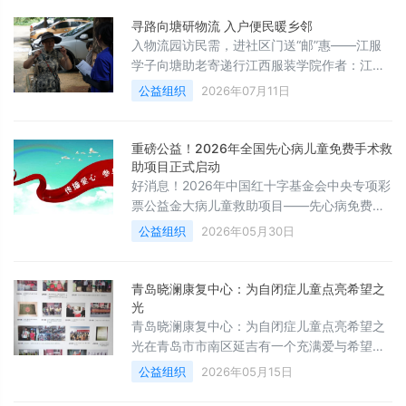
寻路向塘研物流 入户便民暖乡邻
入物流园访民需，进社区门送“邮”惠——江服
学子向塘助老寄递行江西服装学院作者：江西
服装学院“数据星航”社会实践队不少长辈习惯
公益组织
2026年07月11日
亲手制作风味特产、采摘应季鲜果，寄给在外
打拼的子女与亲友，可寄送途中箱体磕碰、生
鲜腐坏的问题屡屡出现。多数老人不熟悉规范
重磅公益！2026年全国先心病儿童免费手术救
打包流程，缺少实用寄件常识，一份心意常常
助项目正式启动
半路受损。为梳理特产运输损耗的各类根源，
好消息！2026年中国红十字基金会中央专项彩
为老年群体普及简单易操作的寄递技巧，近
票公益金大病儿童救助项目——先心病免费救
日，江西服装学院“数据星航”社会实践团
助全面开启！哈医大四院心外科为黑龙江省官
公益组织
2026年05月30日
方定点救治单位，长期承接“天使阳光基金”公
益救助工作，项目落地多年、经验成熟、资质
正规。截至目前，已成功为300余名困难家庭
青岛晓澜康复中心：为自闭症儿童点亮希望之
先心病患儿完成公益手术，帮助无数孩子重获
光
健康、挽回生命。早治早愈，切勿延误病情先
青岛晓澜康复中心：为自闭症儿童点亮希望之
天性心脏病儿童如果错过最佳治疗窗口期，病
光在青岛市市南区延吉有一个充满爱与希望的
情会持续加重，极易发展为重度肺动
地方——青岛晓澜康复中心。这里不仅是自闭
公益组织
2026年05月15日
症儿童的康复港湾，更是仁爱与专业的结晶。
这个康复中心由一位伟大的母亲徐萍女士创