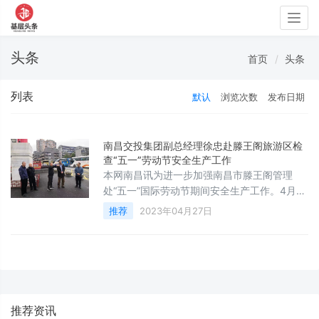
Togg
navig
头条
首页
头条
列表
默认
浏览次数
发布日期
南昌交投集团副总经理徐忠赴滕王阁旅游区检
查“五一”劳动节安全生产工作
本网南昌讯为进一步加强南昌市滕王阁管理
处“五一”国际劳动节期间安全生产工作。4月25
日下午，市交投集团副总经理徐忠来到滕王阁
推荐
2023年04月27日
管理处检查安全生产工作，南旅集团副总经理
罗昆、副总经理周拥军，滕王阁管理处副处长
殷硕玲，经理匡翠斌陪同。检查组一行检查
了“五一”节前安全生产、环境卫生、文明礼仪
服务、周边旅游交通导览等情况，认真听取了
滕王阁旅游区安保人员布置、消防应急措施，
推荐资讯
及“五一”期间安全生产重