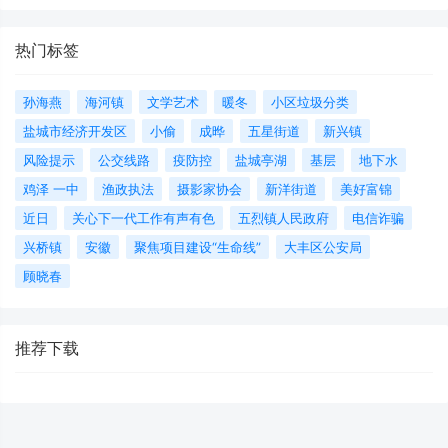
热门标签
孙海燕
海河镇
文学艺术
暖冬
小区垃圾分类
盐城市经济开发区
小偷
成晔
五星街道
新兴镇
风险提示
公交线路
疫防控
盐城亭湖
基层
地下水
鸡泽 一中
渔政执法
摄影家协会
新洋街道
美好富锦
近日
关心下一代工作有声有色
五烈镇人民政府
电信诈骗
兴桥镇
安徽
聚焦项目建设“生命线”
大丰区公安局
顾晓春
推荐下载