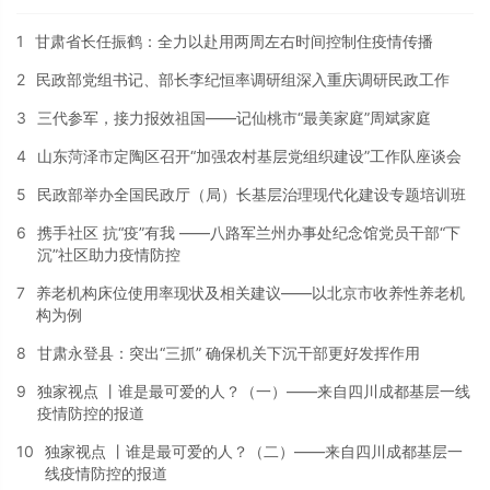
1
甘肃省长任振鹤：全力以赴用两周左右时间控制住疫情传播
2
民政部党组书记、部长李纪恒率调研组深入重庆调研民政工作
3
三代参军，接力报效祖国——记仙桃市“最美家庭”周斌家庭
4
山东菏泽市定陶区召开“加强农村基层党组织建设”工作队座谈会
5
民政部举办全国民政厅（局）长基层治理现代化建设专题培训班
6
携手社区 抗“疫”有我 ——八路军兰州办事处纪念馆党员干部“下
沉”社区助力疫情防控
7
养老机构床位使用率现状及相关建议——以北京市收养性养老机
构为例
8
甘肃永登县：突出“三抓” 确保机关下沉干部更好发挥作用
9
独家视点 丨谁是最可爱的人？（一）——来自四川成都基层一线
疫情防控的报道
10
独家视点 丨谁是最可爱的人？（二）——来自四川成都基层一
线疫情防控的报道