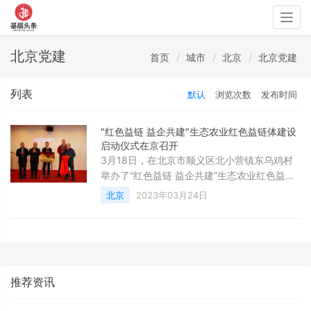
Togg
navig
北京党建
首页
城市
北京
北京党建
列表
默认
浏览次数
发布时间
“红色益链 益企共建”生态农业红色益链体建设
启动仪式在京召开
3月18日，在北京市顺义区北小营镇东乌鸡村
举办了“红色益链 益企共建”生态农业红色益链
体建设启动仪式。并同时进行“翰墨绘虹图，奋
北京
2023年03月24日
进新征程”书画展览以及“2023新植树节”活动。
参加活动的嘉宾包括：国家乡村振兴局范才
正，原中央军委后勤保障部梁宏局长，解放军
总参谋部陆航学院杨福林院长，北京市委办公
厅工会主席杨永君，北京市外联办刘明元，市
推荐资讯
政府研究室挂职宋庄村第一书记付聪聪，顺义
区北小营镇东乌鸡村党支部书