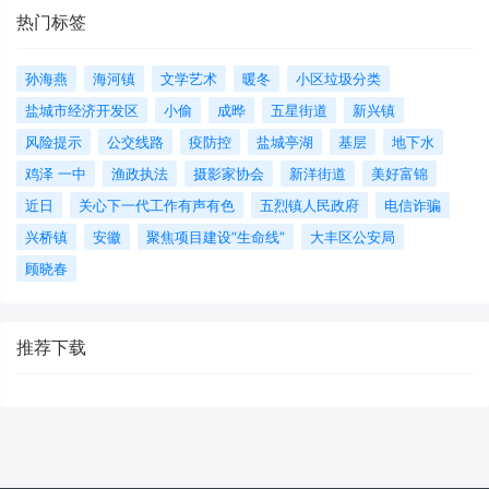
热门标签
孙海燕
海河镇
文学艺术
暖冬
小区垃圾分类
盐城市经济开发区
小偷
成晔
五星街道
新兴镇
风险提示
公交线路
疫防控
盐城亭湖
基层
地下水
鸡泽 一中
渔政执法
摄影家协会
新洋街道
美好富锦
近日
关心下一代工作有声有色
五烈镇人民政府
电信诈骗
兴桥镇
安徽
聚焦项目建设“生命线”
大丰区公安局
顾晓春
推荐下载