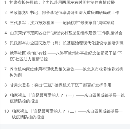
1
甘肃省长任振鹤：全力以赴用两周左右时间控制住疫情传播
2
民政部党组书记、部长李纪恒率调研组深入重庆调研民政工作
3
三代参军，接力报效祖国——记仙桃市“最美家庭”周斌家庭
4
山东菏泽市定陶区召开“加强农村基层党组织建设”工作队座谈会
5
民政部举办全国民政厅（局）长基层治理现代化建设专题培训班
6
携手社区 抗“疫”有我 ——八路军兰州办事处纪念馆党员干部“下
沉”社区助力疫情防控
7
养老机构床位使用率现状及相关建议——以北京市收养性养老机
构为例
8
甘肃永登县：突出“三抓” 确保机关下沉干部更好发挥作用
9
独家视点 丨谁是最可爱的人？（一）——来自四川成都基层一线
疫情防控的报道
10
独家视点 丨谁是最可爱的人？（二）——来自四川成都基层一
线疫情防控的报道