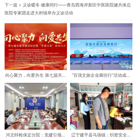
下一篇 >
义诊暖冬·健康同行——青岛西海岸新区中医医院健共体总
医院专家团走进大村镇举办义诊活动
向心聚力，向爱共生 第七届关爱
“百强文旅企业廊坊行”活动成功
军嫂活动日暨“军嫂之家”启动仪
举办 北京民俗旅游协会共同支持
式在京隆重举行
河北特检保定分院：党建引领促
辽宁建平县马场镇：织密安全防