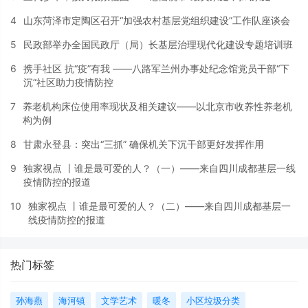
4
山东菏泽市定陶区召开“加强农村基层党组织建设”工作队座谈会
5
民政部举办全国民政厅（局）长基层治理现代化建设专题培训班
6
携手社区 抗“疫”有我 ——八路军兰州办事处纪念馆党员干部“下
沉”社区助力疫情防控
7
养老机构床位使用率现状及相关建议——以北京市收养性养老机
构为例
8
甘肃永登县：突出“三抓” 确保机关下沉干部更好发挥作用
9
独家视点 丨谁是最可爱的人？（一）——来自四川成都基层一线
疫情防控的报道
10
独家视点 丨谁是最可爱的人？（二）——来自四川成都基层一
线疫情防控的报道
热门标签
孙海燕
海河镇
文学艺术
暖冬
小区垃圾分类