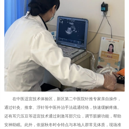
在中医适宜技术体验区，新区第二中医院针推专家亲自操作，
通过针灸、推拿、浮针等中医外治手法疏通经络，快速缓解疼痛。
还有耳穴压豆等适宜技术通过刺激耳部穴位，调节脏腑功能，帮助
安神助眠。此外，依据秋冬时令特点与本地人群常见体质，现场准