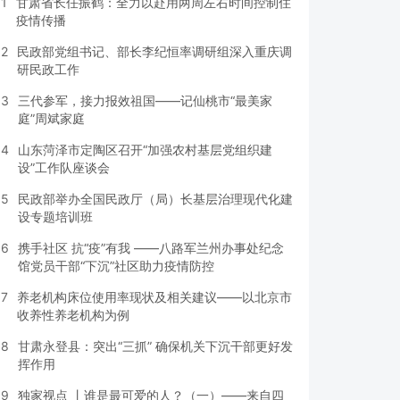
1
甘肃省长任振鹤：全力以赴用两周左右时间控制住
疫情传播
2
民政部党组书记、部长李纪恒率调研组深入重庆调
研民政工作
3
三代参军，接力报效祖国——记仙桃市“最美家
庭”周斌家庭
4
山东菏泽市定陶区召开“加强农村基层党组织建
设”工作队座谈会
5
民政部举办全国民政厅（局）长基层治理现代化建
设专题培训班
6
携手社区 抗“疫”有我 ——八路军兰州办事处纪念
馆党员干部“下沉”社区助力疫情防控
7
养老机构床位使用率现状及相关建议——以北京市
收养性养老机构为例
8
甘肃永登县：突出“三抓” 确保机关下沉干部更好发
挥作用
9
独家视点 丨谁是最可爱的人？（一）——来自四