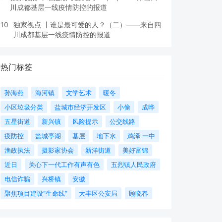
川成都基层一线疫情防控的报道
10
独家视点 丨谁是最可爱的人？（二）——来自四
川成都基层一线疫情防控的报道
热门标签
孙海燕
海河镇
文学艺术
暖冬
小区垃圾分类
盐城市经济开发区
小偷
成晔
五星街道
新兴镇
风险提示
公交线路
疫防控
盐城亭湖
基层
地下水
鸡泽 一中
渔政执法
摄影家协会
新洋街道
美好富锦
近日
关心下一代工作有声有色
五烈镇人民政府
电信诈骗
兴桥镇
安徽
聚焦项目建设“生命线”
大丰区公安局
顾晓春