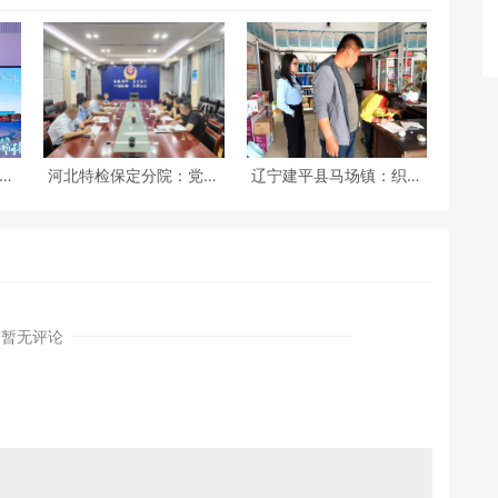
”活
河北特检保定分院：党建
辽宁建平县马场镇：织密
旅游
引领促发展 冀疆同心保安
安全防护网 筑牢平安防火
全
墙
暂无评论