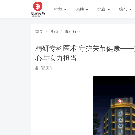
推荐
热榜
北京
综合
首页
食药
食药行业
精研专科医术 守护关节健康—
心与实力担当
鄂庚午