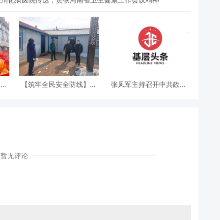
兰！
【筑牢全民安全防线】汤
张凤军主持召开中共政协
有限
原县太平川乡给各村上
桦南县第十三届委员会党
赋能
了“安全保险”！
组第七十八次（扩大）会
议
暂无评论