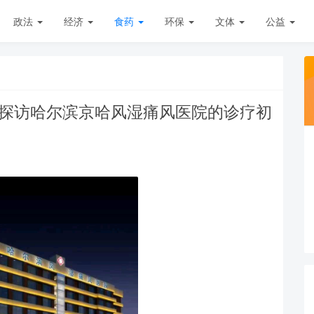
政法
经济
食药
环保
文体
公益
—探访哈尔滨京哈风湿痛风医院的诊疗初