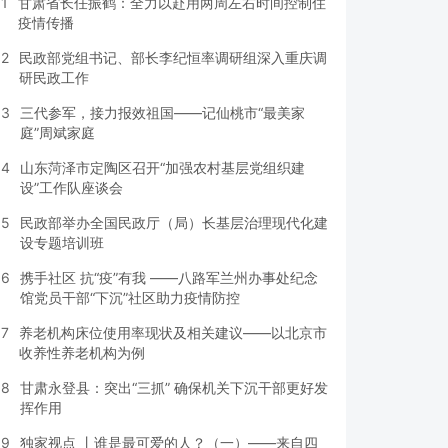
1
甘肃省长任振鹤：全力以赴用两周左右时间控制住
疫情传播
2
民政部党组书记、部长李纪恒率调研组深入重庆调
研民政工作
3
三代参军，接力报效祖国——记仙桃市“最美家
庭”周斌家庭
4
山东菏泽市定陶区召开“加强农村基层党组织建
设”工作队座谈会
5
民政部举办全国民政厅（局）长基层治理现代化建
设专题培训班
6
携手社区 抗“疫”有我 ——八路军兰州办事处纪念
馆党员干部“下沉”社区助力疫情防控
7
养老机构床位使用率现状及相关建议——以北京市
收养性养老机构为例
8
甘肃永登县：突出“三抓” 确保机关下沉干部更好发
挥作用
9
独家视点 丨谁是最可爱的人？（一）——来自四