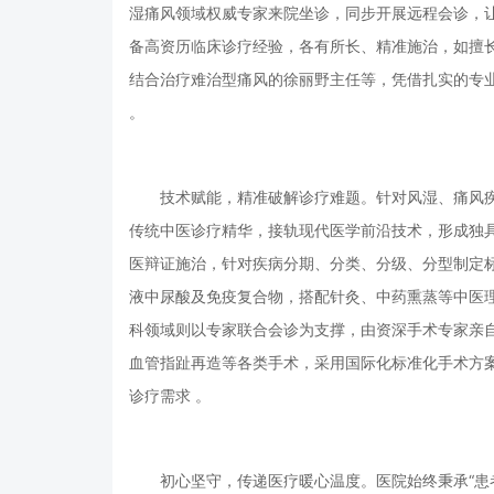
湿痛风领域权威专家来院坐诊，同步开展远程会诊，
备高资历临床诊疗经验，各有所长、精准施治，如擅
结合治疗难治型痛风的徐丽野主任等，凭借扎实的专
。
技术赋能，精准破解诊疗难题。针对风湿、痛风
传统中医诊疗精华，接轨现代医学前沿技术，形成独
医辩证施治，针对疾病分期、分类、分级、分型制定
液中尿酸及免疫复合物，搭配针灸、中药熏蒸等中医
科领域则以专家联合会诊为支撑，由资深手术专家亲
血管指趾再造等各类手术，采用国际化标准化手术方
诊疗需求 。
初心坚守，传递医疗暖心温度。医院始终秉承“患者