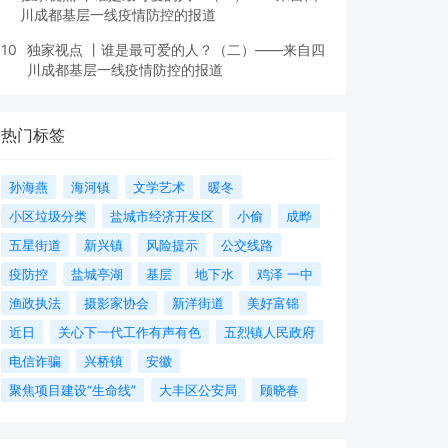
川成都基层一线疫情防控的报道
10
独家视点 丨谁是最可爱的人？（二）——来自四
川成都基层一线疫情防控的报道
热门标签
孙海燕
海河镇
文学艺术
暖冬
小区垃圾分类
盐城市经济开发区
小偷
成晔
五星街道
新兴镇
风险提示
公交线路
疫防控
盐城亭湖
基层
地下水
鸡泽 一中
渔政执法
摄影家协会
新洋街道
美好富锦
近日
关心下一代工作有声有色
五烈镇人民政府
电信诈骗
兴桥镇
安徽
聚焦项目建设“生命线”
大丰区公安局
顾晓春