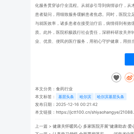
化服务贯穿诊疗全流程。从就诊引导到病情诊疗，从
患者疑问，用细致服务缓解患者焦虑。同时，医院立
与就医效率，诸多患者在接受治疗后，病情得到有效
质。此外，医院积极践行社会责任，深耕科研攻关并
业、优质、便民的医疗服务，用初心守护健康，用担
本文分类：
食药行业
本文标签：
基层头条
哈尔滨
哈尔滨基层头条
发布日期：2025-12-16 00:21:42
本文链接：
https://jctt100.cn/shiyaohangye/21088
上一篇 >
健康关怀暖民心 多家医院开展“健康助农·爱
下一篇 >
认真学习领悟 全面贯彻落实 ——河南省中