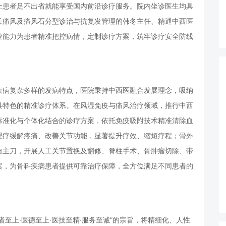
让患者足不出省就能享受国内前沿诊疗服务。院内坐诊医生均具
长痛风及痛风石分型诊治与抗复发管理的韩冬主任、精通中西医
业能力为患者精准把控病情，定制诊疗方案，筑牢诊疗安全防线
疾病复杂多样的发病特点，医院秉持中西医融合发展理念，吸纳
具特色的精准诊疗体系。在风湿免疫与痛风治疗领域，推行中西
标准化与个体化结合的诊疗方案，依托免疫吸附技术精准清除血
理疗缓解疼痛、改善关节功能，显著提升疗效、缩短疗程；骨外
自主刀，开展人工关节置换及翻修、脊柱手术、骨肿瘤切除、带
案，为骨科疾病患者提供可靠治疗保障，全方位满足不同患者的
至上·医德至上·医技至精·服务至诚”的宗旨，将精细化、人性