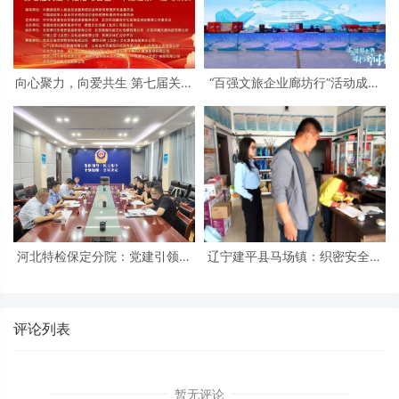
向心聚力，向爱共生 第七届关爱
“百强文旅企业廊坊行”活动成功
军嫂活动日暨“军嫂之家”启动仪
举办 北京民俗旅游协会共同支持
式在京隆重举行
河北特检保定分院：党建引领促
辽宁建平县马场镇：织密安全防
发展 冀疆同心保安全
护网 筑牢平安防火墙
评论列表
暂无评论