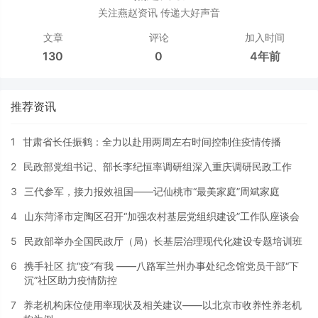
关注燕赵资讯 传递大好声音
文章
评论
加入时间
130
0
4年前
推荐资讯
1
甘肃省长任振鹤：全力以赴用两周左右时间控制住疫情传播
2
民政部党组书记、部长李纪恒率调研组深入重庆调研民政工作
3
三代参军，接力报效祖国——记仙桃市“最美家庭”周斌家庭
4
山东菏泽市定陶区召开“加强农村基层党组织建设”工作队座谈会
5
民政部举办全国民政厅（局）长基层治理现代化建设专题培训班
6
携手社区 抗“疫”有我 ——八路军兰州办事处纪念馆党员干部“下
沉”社区助力疫情防控
7
养老机构床位使用率现状及相关建议——以北京市收养性养老机