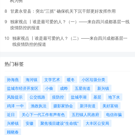
构为例
8
甘肃永登县：突出“三抓” 确保机关下沉干部更好发挥作用
9
独家视点 丨谁是最可爱的人？（一）——来自四川成都基层一线
疫情防控的报道
10
独家视点 丨谁是最可爱的人？（二）——来自四川成都基层一
线疫情防控的报道
热门标签
孙海燕
海河镇
文学艺术
暖冬
小区垃圾分类
盐城市经济开发区
小偷
成晔
五星街道
新兴镇
风险提示
公交线路
疫防控
盐城亭湖
基层
地下水
鸡泽 一中
渔政执法
摄影家协会
新洋街道
美好富锦
近日
关心下一代工作有声有色
五烈镇人民政府
电信诈骗
兴桥镇
安徽
聚焦项目建设“生命线”
大丰区公安局
顾晓春